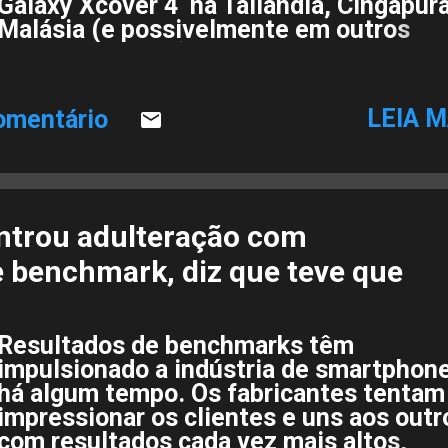
Galaxy Xcover 4 na Tailândia, Cingapura
Malásia (e possivelmente em outros
países asiáticos) para o Android 8.1 Ore
A atualização era esperada, mas ainda
bom ver que a Samsung está trazendo o
LEIA M
omentário
midranger difícil para 8.1 diretamente,
vez de apenas 8.0. A atualização traz o
patch de segurança de agosto de 2018,
bem como o Samsung Experience UX 9.5
mesma versão do Galaxy Note9). Se vo
ntrou adulteração com
possui um Galaxy Xcover 4, você pode i
e benchmark, diz que teve que
Configurações - Atualização de softwar
para ver se você tem uma atualização
pendente.
Resultados de benchmarks têm
impulsionado a indústria de smartphon
há algum tempo. Os fabricantes tentam
impressionar os clientes e uns aos outr
com resultados cada vez mais altos,