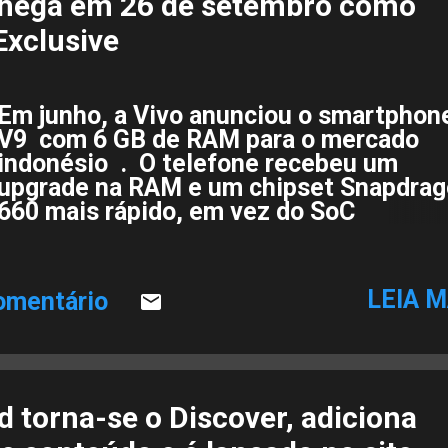
chega em 26 de setembro como
xclusive
Em junho, a Vivo anunciou o smartphon
V9 com 6 GB de RAM para o mercado
indonésio . O telefone recebeu um
upgrade na RAM e um chipset Snapdra
660 mais rápido, em vez do SoC
Snapdragon 626 inicial no V9 regular v
. Agora essa versão está finalmente se
afastando da Indonésia e vai para a Índi
LEIA M
omentário
com o nome de vivo V9 Pro. Ele chegar
na quarta-feira como um Amazon
Exclusive, quando os preços serão
revelados. O vivo V9 6GB tem o mesmo
tamanho que seu irmão baunilha, mas a
 torna-se o Discover, adiciona
configurações da câmera eram bem