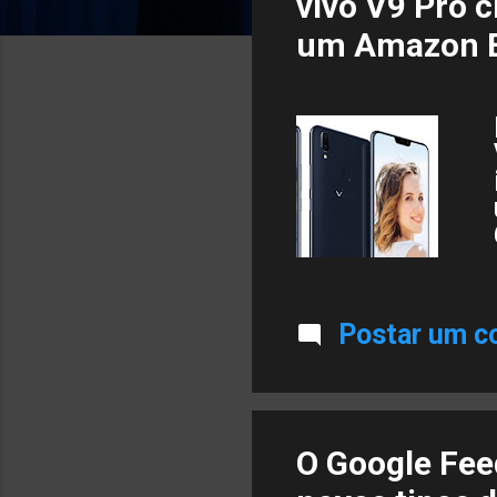
vivo V9 Pro 
s
um Amazon E
t
a
g
e
n
s
Postar um c
O Google Feed