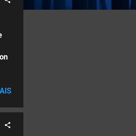
e
gon
ivo
a
AIS
á
s