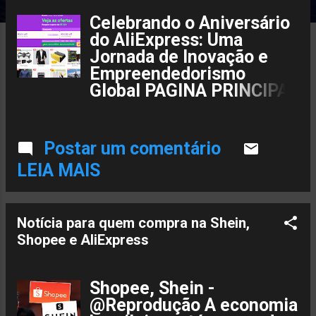
t
Celebrando o Aniversário
a
do AliExpress: Uma
Jornada de Inovação e
g
Empreendedorismo
e
Global PAGINA PRINCIPAL
👉
n
https://s.click.aliexpress.
com/e/_DeMp7av
Postar um comentário
s
COMBINE OS CUPONS👉
LEIA MAIS
https://s.click.aliexpress.
com/e/_DdMylb7 MAIS
VENDIDOS👉
Notícia para quem compra na Shein,
https://s.click.aliexpress.
Shopee e AliExpress
com/e/_DdEdSt7 DO
BRASIL👉
https://s.click.aliexpress.
Shopee, Shein -
com/e/_DlBYYIH
@Reprodução A economia
CUPONS R$ 25 de