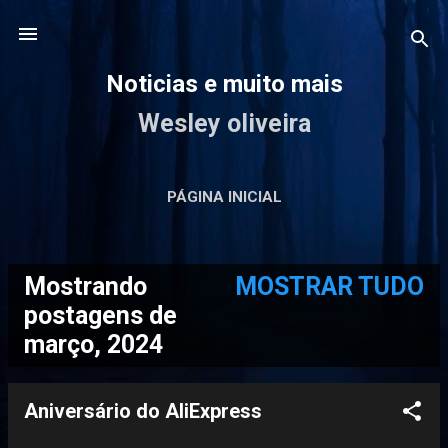
Pular para o conteúdo principal
Noticias e muito mais
Wesley oliveira
PÁGINA INICIAL
Mostrando
MOSTRAR TUDO
P
postagens de
março, 2024
o
s
Aniversário do AliExpress