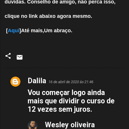
duvidas. Conselho de amigo, não perca isso,
clique no link abaixo agora mesmo.
[
Aqui
]Até mais,Um abraço.
Dalila
C
16 de abril de 2020 às 21:46
o
Vou começar logo ainda
m
mais que dividir o curso de
e
12 vezes sem juros.
n
t
Wesley oliveira