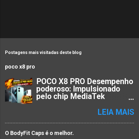
P
o
Postagens mais visitadas deste blog
s
poco x8 pro
t
a
POCO X8 PRO Desempenho
r
poderoso: Impulsionado
u
pelo chip MediaTek
Dimensity 8500 Ultra para
m
multitarefa e jogos sem
LEIA MAIS
c
interrupções.– Fotografia
o
Avançada: Equipado com
m
câmera principal de 50 MP
O BodyFit Caps é o melhor.