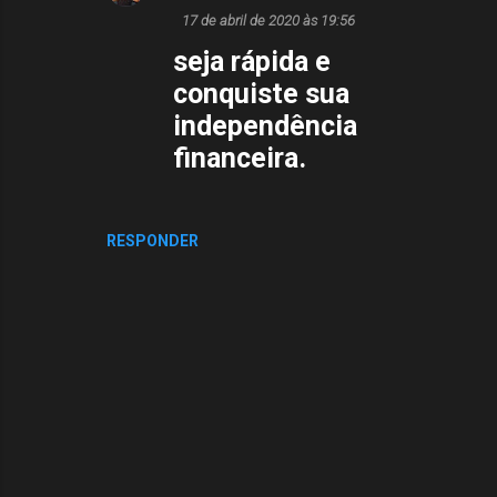
á
17 de abril de 2020 às 19:56
r
seja rápida e
i
conquiste sua
o
independência
s
financeira.
RESPONDER