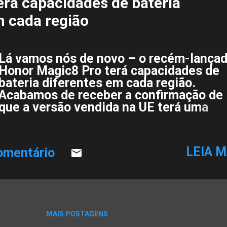
erá capacidades de bateria
m cada região
Lá vamos nós de novo – o recém-lança
Honor Magic8 Pro terá capacidades de
bateria diferentes em cada região.
Acabamos de receber a confirmação de
que a versão vendida na UE terá uma
redução considerável no tamanho da
bateria, mas essa não é toda a história.
Honor Magic8 Pro O Magic8 Pro já está
LEIA M
omentário
disponível na China e os consumidores
locais desfrutam de uma bateria de
silício/carbono de 7.200 mAh. No entan
a versão global que será lançada em br
terá uma capacidade de 7.100 mAh. Ess
diferença é inferior a 2% e provavelmen
MAIS POSTAGENS