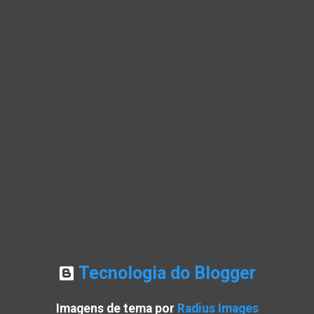
não será perceptível. Mas os europeus
notarão isto: a versão europeia do Magi
Pro terá apenas uma bateria de 6.270 m
Aqui estão as versões global e europeia
lado a lado: Honor Magic8 Pro: variante
global (esquerda) e variante europeia
(direita) Isso representa uma queda de
quase 12% e terá um impacto considerá
na duração da bateria. Para ser justo, 6
mAh ainda é uma bateria bastante gran
já que são 1.000 mAh a mais do que a d
Magic7 Pro (vers...
Tecnologia do Blogger
Imagens de tema por
Radius Images