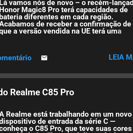
Lá vamos nós de novo – o recém-lança
Honor Magic8 Pro terá capacidades de
bateria diferentes em cada região.
Acabamos de receber a confirmação de
que a versão vendida na UE terá uma
redução considerável no tamanho da
bateria, mas essa não é toda a história.
Honor Magic8 Pro O Magic8 Pro já está
LEIA M
omentário
disponível na China e os consumidores
locais desfrutam de uma bateria de
silício/carbono de 7.200 mAh. No entant
a versão global que será lançada em br
terá uma capacidade de 7.100 mAh. Ess
do Realme C85 Pro
diferença é inferior a 2% e provavelmen
não será perceptível. Mas os europeus
notarão isto: a versão europeia do Magi
A Realme está trabalhando em um novo
Pro terá apenas uma bateria de 6.270 m
dispositivo de entrada da série C —
Aqui estão as versões global e europeia
conheça o C85 Pro, que teve suas cores
lado a lado: Honor Magic8 Pro: variante