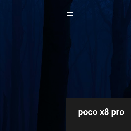
poco x8 pro
P
o