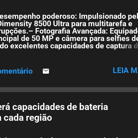
sempenho poderoso: Impulsionado pe
imensity 8500 Ultra para multitarefa e
rupções.– Fotografia Avançada: Equipa
cipal de 50 MP e câmera para selfies d
do excelentes capacidades de captura 
nte à água: Projetado com resistência à
roteger contra água e poeira. – Tela de 
sui tela AMOLED de 6,59 polegadas com
LEIA M
omentário
nte de 2756×1268 pixels. – Bateria de l
om uma bateria de 6500 mAh, garantind
 prolongados. – Conectividade aprimora
 transferência de dados em alta velocid
net.
erá capacidades de bateria
m cada região