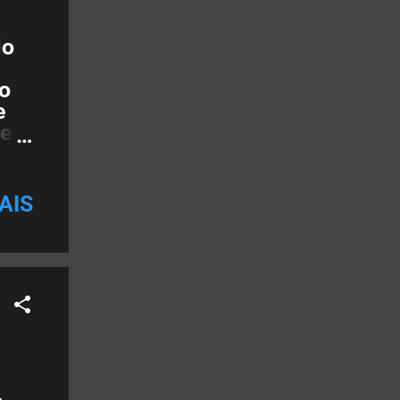
lo
do
e
de
alta
AIS
onga
o
da:
ade