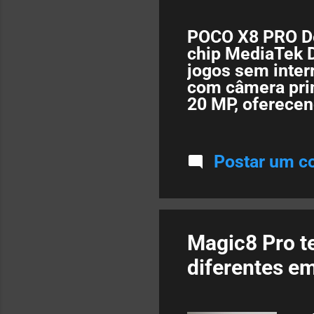
POCO X8 PRO De
chip MediaTek D
jogos sem inter
com câmera prin
20 MP, oferecen
fotos. – Resiste
água IP68 para p
resolução: Pos
Postar um c
resolução vibra
duração: Vem c
períodos de uso
Suporta 5G para
e acesso à Inter
Magic8 Pro t
diferentes e