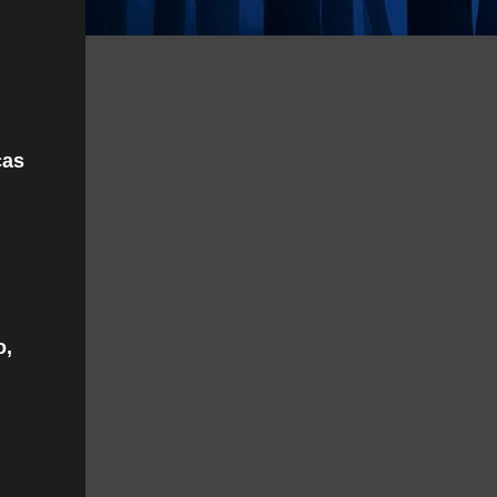
cas
o,