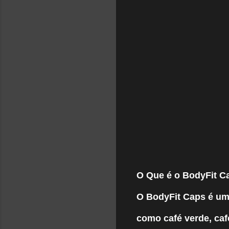
O Que é o BodyFit C
O BodyFit Caps é um
como café verde, caf