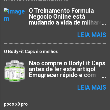
O Treinamento Formula
Negocio Online está
mudando a vida de milhares
de pessoas, com um
método único, passo a
LEIA MAIS
passo, a partir do zero, para
criar negócios na Internet…
Hoje você vai descobrir o
O BodyFit Caps é o melhor.
REAL MOTIVO do Fórmula
Não compre o BodyFit Caps
Negócio Online ser um
antes de ler este artigo!
Curso que Funciona de
Emagrecer rápido e com
Verdade. falar tudo
saúde é o sonho de muita
sobre o Treinamento
gente que sofre com o
Fórmula Negócio Online, eu
LEIA MAIS
próprio corpo. Apesar de
preciso te fazer umas
dietas e exercícios físicos
perguntas. Responda essas
serem essenciais, é
poco x8 pro
perguntas na sua mente…