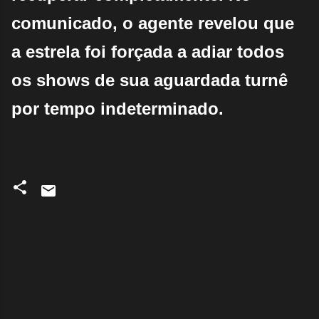
comunicado, o agente revelou que
a estrela foi forçada a adiar todos
os shows de sua aguardada turnê
por tempo indeterminado.
C
o
m
e
n