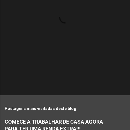
t
á
r
i
o
s
Postagens mais visitadas deste blog
COMECE A TRABALHAR DE CASA AGORA
PARA TER UMA RENDA EXTRA!!!