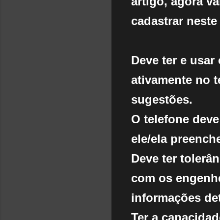
artigo, agora v
cadastrar neste
Deve ter e usa
ativamente no t
sugestões.
O telefone dev
ele/ela preench
Deve ter tolerâ
com os engenhe
informações de
Ter a capacidad