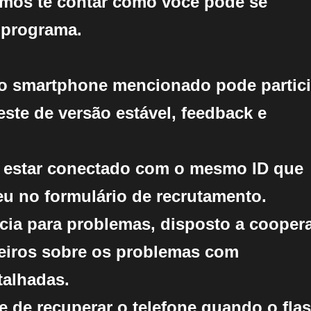
amos te contar como você pode se
 programa.
r o smartphone mencionado pode partic
este de versão estável, feedback e
e estar conectado com o mesmo ID que
eu no formulário de recrutamento.
ncia para problemas, disposto a cooper
iros sobre os problemas com
talhadas.
e de recuperar o telefone quando o fla